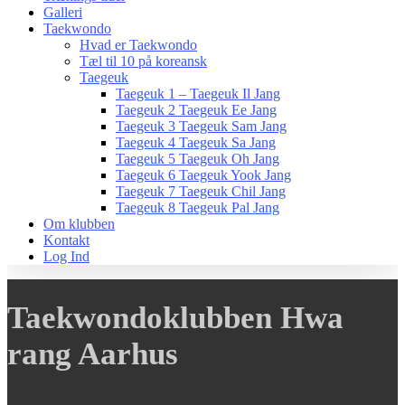
Galleri
Taekwondo
Hvad er Taekwondo
Tæl til 10 på koreansk
Taegeuk
Taegeuk 1 – Taegeuk Il Jang
Taegeuk 2 Taegeuk Ee Jang
Taegeuk 3 Taegeuk Sam Jang
Taegeuk 4 Taegeuk Sa Jang
Taegeuk 5 Taegeuk Oh Jang
Taegeuk 6 Taegeuk Yook Jang
Taegeuk 7 Taegeuk Chil Jang
Taegeuk 8 Taegeuk Pal Jang
Om klubben
Kontakt
Log Ind
Taekwondoklubben Hwa
rang Aarhus