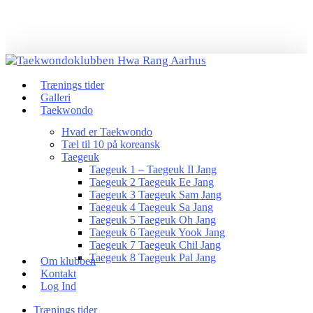
Skip
to
main
content
Menu
Trænings tider
Galleri
Taekwondo
Hvad er Taekwondo
Tæl til 10 på koreansk
Taegeuk
Taegeuk 1 – Taegeuk Il Jang
Taegeuk 2 Taegeuk Ee Jang
Taegeuk 3 Taegeuk Sam Jang
Taegeuk 4 Taegeuk Sa Jang
Taegeuk 5 Taegeuk Oh Jang
Taegeuk 6 Taegeuk Yook Jang
Taegeuk 7 Taegeuk Chil Jang
Taegeuk 8 Taegeuk Pal Jang
Om klubben
Kontakt
Log Ind
Trænings tider